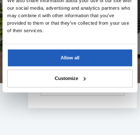
We also share information about your use of our site with
nodig zijn om de warmtepomp te plaatsen. Zo
our social media, advertising and analytics partners who
kun je direct aan de slag!
may combine it with other information that you’ve
provided to them or that they’ve collected from your use
of their services.
Allow all
Wat is het type woning?
Customize
Kies een type woning