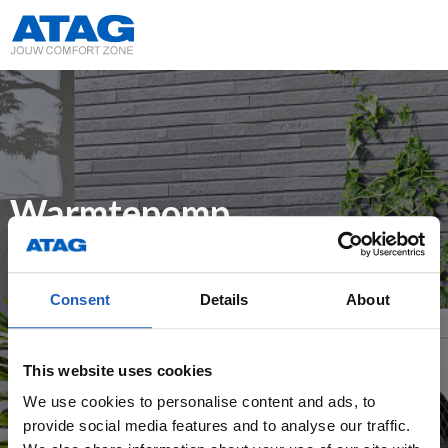
Warmtepomp
Configurator
Consent
Details
About
Om het beste advies te kunnen geven is het
belangrijk dat onderstaande vragen juist
worden ingevuld. Naast een maatwerk advies
This website uses cookies
voor jouw klant worden ook de noodzakelijke
We use cookies to personalise content and ads, to
documentatie en accessoires weergegeven, die
provide social media features and to analyse our traffic.